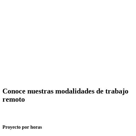
¿Todavía no sabes cuanto podría costar tu proyecto?
Obtén una estimación inicial en minutos y empieza a planificar
Cotiza online
Conoce nuestras
modalidades de trabajo
remoto
Proyecto por horas