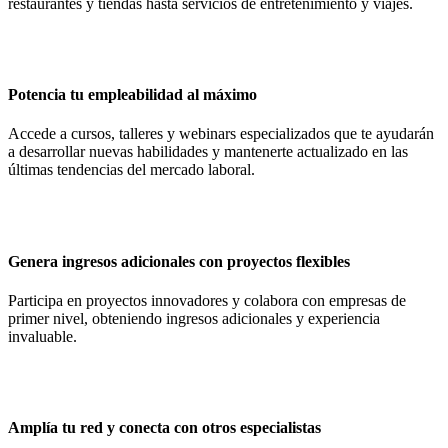
restaurantes y tiendas hasta servicios de entretenimiento y viajes.
Cloud Solutions
IT Assesstment
Staffing
Potencia tu empleabilidad al máximo
Hunting
Accede a cursos, talleres y webinars especializados que te ayudarán
a desarrollar nuevas habilidades y mantenerte actualizado en las
últimas tendencias del mercado laboral.
Soluciones basadas en datos
IA Conversacional
IA Generativa
Genera ingresos adicionales con proyectos flexibles
Participa en proyectos innovadores y colabora con empresas de
Automatización de procesos
primer nivel, obteniendo ingresos adicionales y experiencia
invaluable.
Implementación Ecommerce
Integración Ecommerce
Soporte Ecommerce
Amplía tu red y conecta con otros especialistas