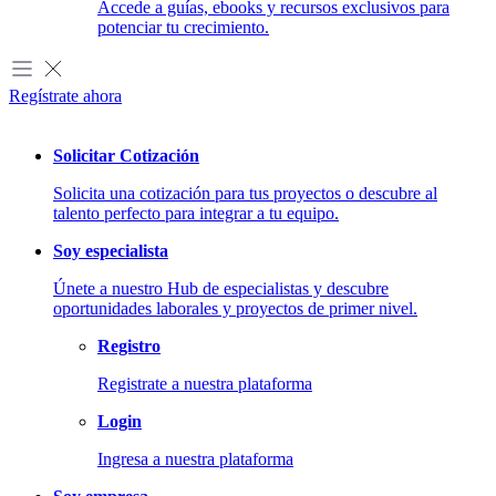
Accede a guías, ebooks y recursos exclusivos para
potenciar tu crecimiento.
Regístrate ahora
Solicitar Cotización
Solicita una cotización para tus proyectos o descubre al
talento perfecto para integrar a tu equipo.
Soy especialista
Únete a nuestro Hub de especialistas y descubre
oportunidades laborales y proyectos de primer nivel.
Registro
Registrate a nuestra plataforma
Login
Desarrollo de Software
Ingresa a nuestra plataforma
Creamos soluciones digitales personalizadas para tus proyectos