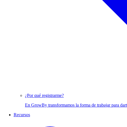
Desarrollo de Software
Creamos soluciones digitales personalizadas para tus proyectos
¿Por qué registrarme?
En GrowBy transformamos la forma de trabajar para darte l
Recursos