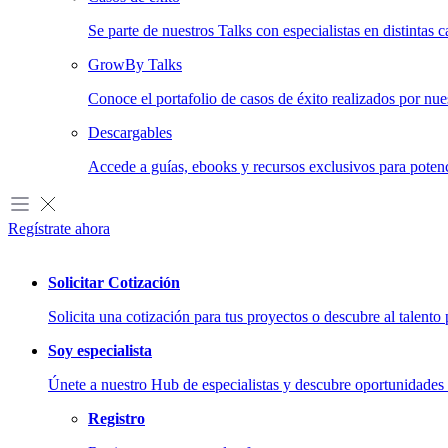
Se parte de nuestros Talks con especialistas en distintas c
GrowBy Talks
Conoce el portafolio de casos de éxito realizados por nues
Descargables
Accede a guías, ebooks y recursos exclusivos para potenc
Regístrate ahora
Solicitar Cotización
Solicita una cotización para tus proyectos o descubre al talento 
Soy especialista
Reclutamiento de talento
Únete a nuestro Hub de especialistas y descubre oportunidades 
Conectamos a tu empresa con especialistas digitales validados.
Registro