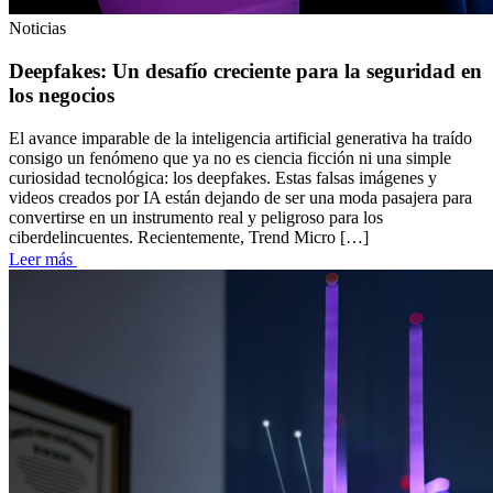
Cloud Solutions
Noticias
IT Assesstment
Deepfakes: Un desafío creciente para la seguridad en
los negocios
Staffing
El avance imparable de la inteligencia artificial generativa ha traído
Hunting
consigo un fenómeno que ya no es ciencia ficción ni una simple
curiosidad tecnológica: los deepfakes. Estas falsas imágenes y
Soluciones basadas en datos
videos creados por IA están dejando de ser una moda pasajera para
convertirse en un instrumento real y peligroso para los
ciberdelincuentes. Recientemente, Trend Micro […]
IA Conversacional
Leer más
IA Generativa
Automatización de procesos
Implementación Ecommerce
Integración Ecommerce
Soporte Ecommerce