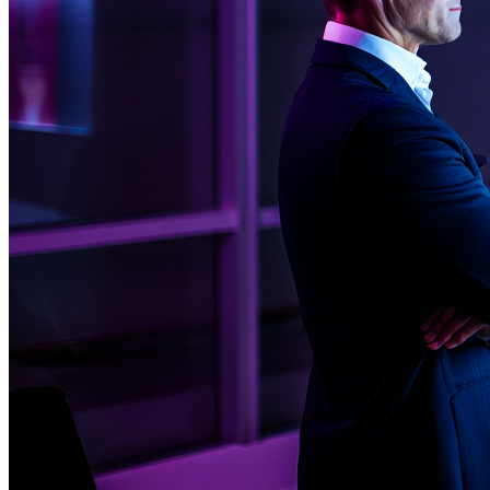
Diseño UX
Diseño UI
Branding
Diseño digital
Audiovisual
Desarrollo Web
Desarrollo de aplicaciones móviles