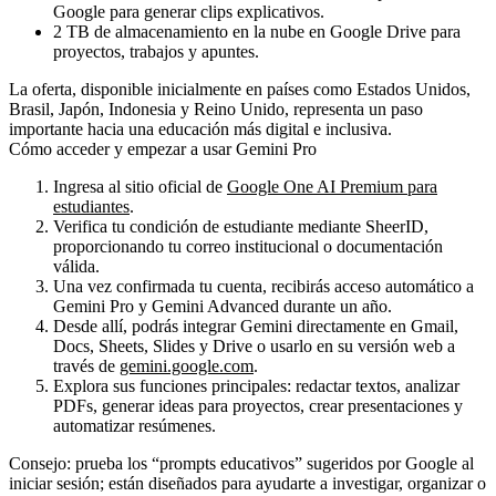
Google para generar clips explicativos.
2 TB de almacenamiento en la nube
en Google Drive para
proyectos, trabajos y apuntes.
La oferta, disponible inicialmente en países como Estados Unidos,
Brasil, Japón, Indonesia y Reino Unido, representa un paso
importante hacia una educación más digital e inclusiva.
Cómo acceder y empezar a usar Gemini Pro
Ingresa al sitio oficial de
Google One AI Premium para
estudiantes
.
Verifica tu condición de estudiante mediante
SheerID
,
proporcionando tu correo institucional o documentación
válida.
Una vez confirmada tu cuenta, recibirás acceso automático a
Gemini Pro y Gemini Advanced
durante un año.
Desde allí, podrás integrar Gemini directamente en
Gmail,
Docs, Sheets, Slides y Drive
o usarlo en su versión web a
través de
gemini.google.com
.
Explora sus funciones principales: redactar textos, analizar
Ecommerce
PDFs, generar ideas para proyectos, crear presentaciones y
automatizar resúmenes.
Desarrollamos, integramos y optimizamos tiendas digitales que
Consejo: prueba los “prompts educativos” sugeridos por Google al
iniciar sesión; están diseñados para ayudarte a investigar, organizar o