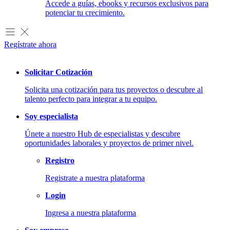
Accede a guías, ebooks y recursos exclusivos para
potenciar tu crecimiento.
Regístrate ahora
Solicitar Cotización
Solicita una cotización para tus proyectos o descubre al
talento perfecto para integrar a tu equipo.
Soy especialista
Únete a nuestro Hub de especialistas y descubre
oportunidades laborales y proyectos de primer nivel.
Registro
Registrate a nuestra plataforma
Login
Desarrollo de Software
Ingresa a nuestra plataforma
Creamos soluciones digitales personalizadas para tus proyectos