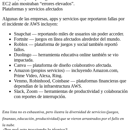
EC2 aún mostraban “errores elevados”.
Plataformas y servicios afectados
Algunas de las empresas, apps y servicios que reportaron fallas por
el incidente de AWS incluyen:
Snapchat
— reportando miles de usuarios sin poder acceder.
Fortnite
— juegos en línea afectados alrededor del mundo.
Roblox
— plataforma de juegos y social también reportó
fallos.
Duolingo
— herramienta educativa online también se vio
impactada.
Canva
— plataforma de diseño colaborativo afectada.
Amazon (propios servicios)
— incluyendo Amazon.com,
Prime Video, Alexa, Ring.
Venmo, Robinhood, Coinbase
— plataformas financieras que
dependían de la infraestructura AWS.
Slack, Zoom
— herramientas de productividad y colaboración
con reportes de interrupción.
Ecommerce
Esta lista no es exhaustiva, pero ilustra la diversidad de servicios (juegos,
Desarrollamos, integramos y optimizamos tiendas digitales que
finanzas, educación, productividad) que se vieron arrastrados por el fallo en
la nube.
¿Por qué esto trasciende lo técnico?