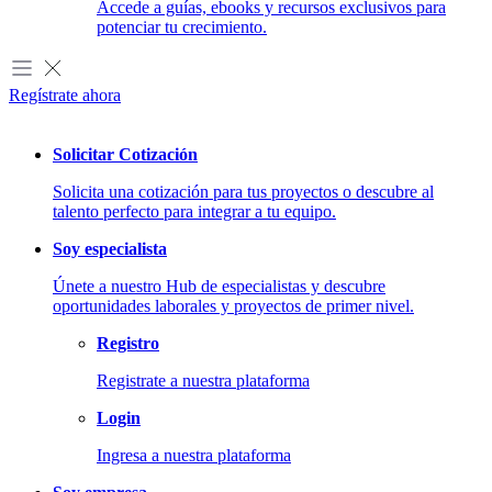
Accede a guías, ebooks y recursos exclusivos para
potenciar tu crecimiento.
Regístrate ahora
Solicitar Cotización
Solicita una cotización para tus proyectos o descubre al
talento perfecto para integrar a tu equipo.
Soy especialista
Únete a nuestro Hub de especialistas y descubre
oportunidades laborales y proyectos de primer nivel.
Registro
Registrate a nuestra plataforma
Login
Desarrollo de Software
Ingresa a nuestra plataforma
Creamos soluciones digitales personalizadas para tus proyectos