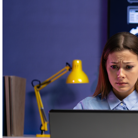
Diseño UX
Diseño UI
Branding
Diseño digital
Audiovisual
Desarrollo Web
Desarrollo de aplicaciones móviles