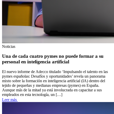
Cloud Solutions
IT Assesstment
Staffing
Hunting
Soluciones basadas en datos
Noticias
IA Conversacional
Una de cada cuatro pymes no puede formar a su
personal en inteligencia artificial
IA Generativa
El nuevo informe de Adecco titulado ‘Impulsando el talento en las
pymes españolas: Desafíos y oportunidades’ revela un panorama
Automatización de procesos
mixto sobre la formación en inteligencia artificial (IA) dentro del
tejido de pequeñas y medianas empresas (pymes) en España.
Implementación Ecommerce
Aunque más de la mitad ya está involucrada en capacitar a sus
empleados en esta tecnología, un […]
Integración Ecommerce
Leer más
Soporte Ecommerce