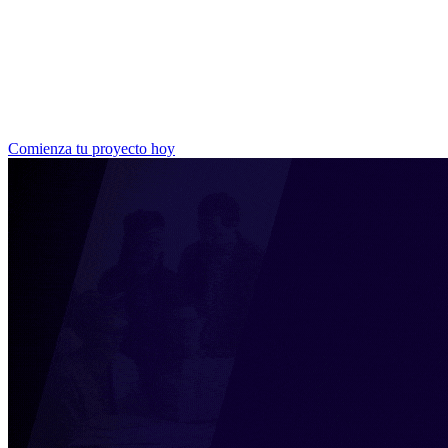
Comienza tu proyecto hoy
¿Todavía no sabes cuanto podría costar tu proyecto?
Obtén una estimación inicial en minutos y empieza a planificar
Cotiza online