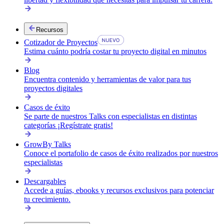
Recursos
Cotizador de Proyectos
Estima cuánto podría costar tu proyecto digital en minutos
Blog
Encuentra contenido y herramientas de valor para tus
proyectos digitales
Casos de éxito
Se parte de nuestros Talks con especialistas en distintas
categorías ¡Regístrate gratis!
GrowBy Talks
Conoce el portafolio de casos de éxito realizados por nuestros
especialistas
Descargables
Reclutamiento de talento
Accede a guías, ebooks y recursos exclusivos para potenciar
tu crecimiento.
Conectamos a tu empresa con especialistas digitales validados.