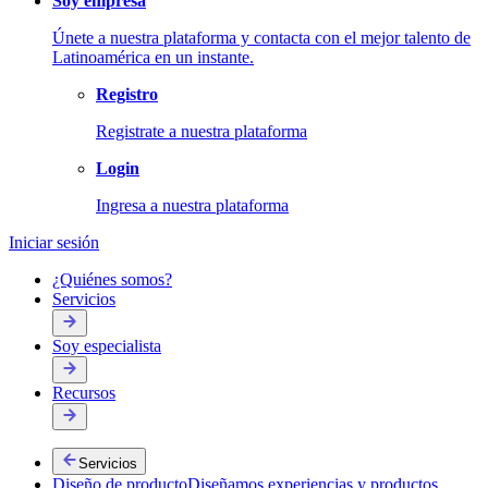
Soy empresa
Únete a nuestra plataforma y contacta con el mejor talento de
Latinoamérica en un instante.
Registro
Registrate a nuestra plataforma
Login
Ingresa a nuestra plataforma
Iniciar sesión
Desarrollo de Software
¿Quiénes somos?
Servicios
Creamos soluciones digitales personalizadas para tus proyectos
Soy especialista
Recursos
Servicios
Diseño de producto
Diseñamos experiencias y productos